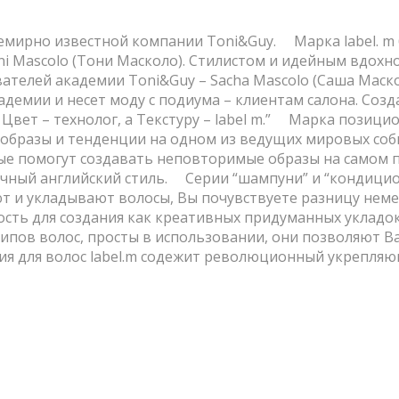
емирно известной компании Toni&Guy. ⠀ Марка label. 
i Mascolo (Тони Масколо). Стилистом и идейным вдохн
ателей академии Toni&Guy – Sacha Mascolo (Саша Маск
мии и несет моду с подиума – клиентам салона. Создан
, Цвет – технолог, а Текстуру – label m.” ⠀ Марка поз
е образы и тенденции на одном из ведущих мировых соб
е помогут создавать неповторимые образы на самом пи
чный английский стиль. ⠀ Серии “шампуни” и “кондици
и укладывают волосы, Вы почувствуете разницу немедле
сть для создания как креативных придуманных укладок
типов волос, просты в использовании, они позволяют 
ия для волос label.m содежит революционный укрепля