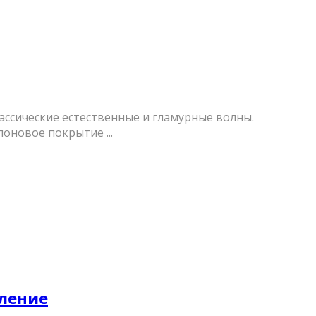
лассические естественные и гламурные волны.
оновое покрытие ...
вление