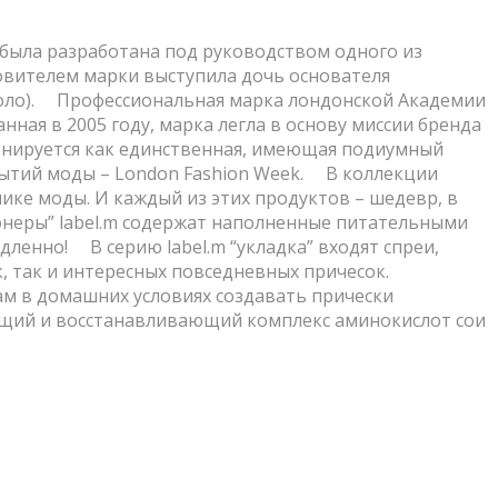
m была разработана под руководством одного из
овителем марки выступила дочь основателя
оло). ⠀ Профессиональная марка лондонской Академии
ная в 2005 году, марка легла в основу миссии бренда
иционируется как единственная, имеющая подиумный
ытий моды – London Fashion Week. ⠀ В коллекции
ке моды. И каждый из этих продуктов – шедевр, в
онеры” label.m содержат наполненные питательными
нно! ⠀ В серию label.m “укладка” входят спреи,
, так и интересных повседневных причесок. ⠀
Вам в домашних условиях создавать прически
ющий и восстанавливающий комплекс аминокислот сои