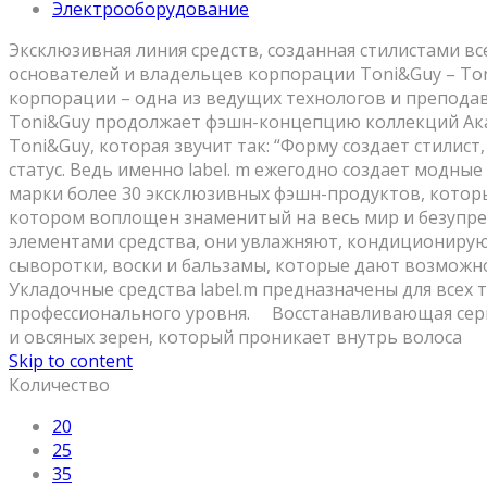
Электрооборудование
Эксклюзивная линия средств, созданная стилистами вс
основателей и владельцев корпорации Toni&Guy – Ton
корпорации – одна из ведущих технологов и преподав
Toni&Guy продолжает фэшн-концепцию коллекций Акаде
Toni&Guy, которая звучит так: “Форму создает стилист
статус. Ведь именно label. m ежегодно создает модны
марки более 30 эксклюзивных фэшн-продуктов, которы
котором воплощен знаменитый на весь мир и безупре
элементами средства, они увлажняют, кондиционируют 
сыворотки, воски и бальзамы, которые дают возможно
Укладочные средства label.m предназначены для всех 
профессионального уровня. ⠀ Восстанавливающая сер
и овсяных зерен, который проникает внутрь волоса
Skip to content
Количество
20
25
35