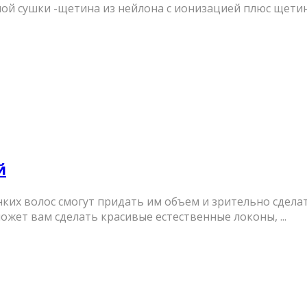
й сушки -щетина из нейлона с ионизацией плюс щетина 
й
х волос смогут придать им объем и зрительно сделать
жет вам сделать красивые естественные локоны, ...