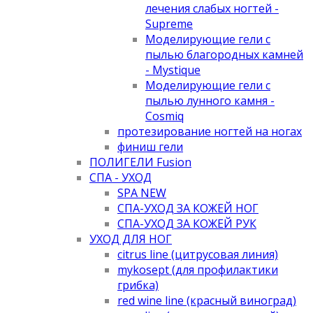
лечения слабых ногтей -
Supreme
Моделирующие гели с
пылью благородных камней
- Mystique
Моделирующие гели с
пылью лунного камня -
Cosmiq
протезирование ногтей на ногах
финиш гели
ПОЛИГЕЛИ Fusion
СПА - УХОД
SPA NEW
СПА-УХОД ЗА КОЖЕЙ НОГ
СПА-УХОД ЗА КОЖЕЙ РУК
УХОД ДЛЯ НОГ
citrus line (цитрусовая линия)
mykosept (для профилактики
грибка)
red wine line (красный виноград)