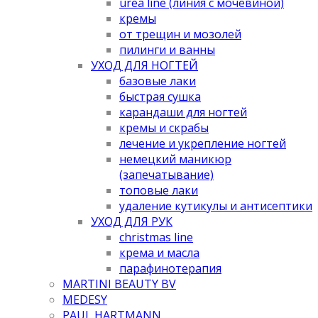
urea line (линия с мочевиной)
кремы
от трещин и мозолей
пилинги и ванны
УХОД ДЛЯ НОГТЕЙ
базовые лаки
быстрая сушка
карандаши для ногтей
кремы и скрабы
лечение и укрепление ногтей
немецкий маникюр
(запечатывание)
топовые лаки
удаление кутикулы и антисептики
УХОД ДЛЯ РУК
christmas line
крема и масла
парафинотерапия
MARTINI BEAUTY BV
MEDESY
PAUL HARTMANN