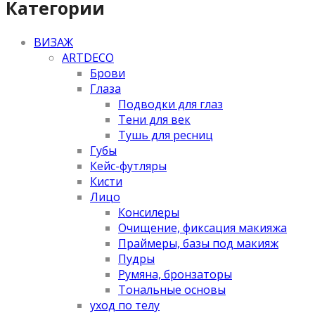
Категории
ВИЗАЖ
ARTDECO
Брови
Глаза
Подводки для глаз
Тени для век
Тушь для ресниц
Губы
Кейс-футляры
Кисти
Лицо
Консилеры
Очищение, фиксация макияжа
Праймеры, базы под макияж
Пудры
Румяна, бронзаторы
Тональные основы
уход по телу