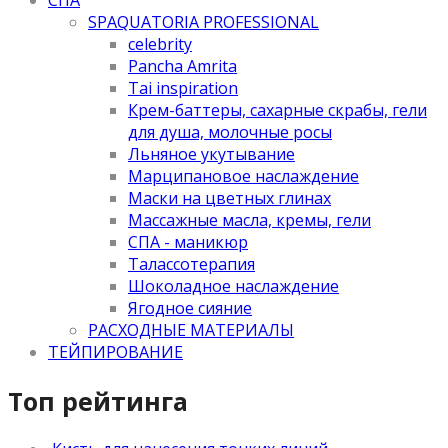
SPAQUATORIA PROFESSIONAL
celebrity
Pancha Amrita
Tai inspiration
Крем-баттеры, сахарные скрабы, гели
для душа, молочные росы
Льняное укутывание
Марципановое наслаждение
Маски на цветных глинах
Массажные масла, кремы, гели
СПА - маникюр
Талассотерапия
Шоколадное наслаждение
Ягодное сияние
РАСХОДНЫЕ МАТЕРИАЛЫ
ТЕЙПИРОВАНИЕ
Топ рейтинга